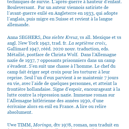
techniques de survie. L’après-guerre à hauteur d’enfant.
Bouleversant. Par un auteur viennois satiriste de
l’avant-guerre exilé en Angleterre en 1933, qui adopte
l’anglais, puis migre en Suisse et revient à la langue
allemande.
Anna SEGHERS,
Das siebte Kreuz
, vs all. Mexique et vs
angl. New York 1942, trad. fr.
La septième croix
,
Gallimard 1947, rééd. 2020 nouv. traduction, eds.
Métailié, postface de Christa Wolf. Dans l'Allemagne
nazie de 1937, 7 opposants prisonniers dans un camp
s’évadent. S’en suit une chasse à l’homme. Le chef du
camp fait ériger sept croix pour les torturer à leur
reprise. Seul l’un d’eux parvient à se maintenir 7 jours
en vie, avec l’aide de quelques personnes, et atteint la
frontière hollandaise. Signe d’espoir, encourageant à la
lutte contre la répression nazie. Immense roman sur
l’Allemagne hitlérienne des années 1930, d’une
écrivaine alors en exil en France. A lire ou relire
absolument.
Uwe TIMM,
Moringa
, dtv 1978, roman, non traduit en