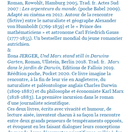
Roman, Rowohlt, Hamburg 2005. Trad. fr. Actes Sud
2007 :
Les arpenteurs du monde
. (poche Babel 2009).
Adapté au cinéma en 2012. Autour de la rencontre
(fictive) entre le naturaliste et géographe Alexander
von Humboldt (1769-1859) et le « Prince des
mathématiciens » et astronome Carl Friedrich Gauss
(1777-1855). Un bestseller mondial du jeune romancier
autrichien.
&
Ilona JERGER,
Und Marx stand still in Darwins
Garten
, Roman, Ullstein, Berlin 2018. Trad. fr.
Marx
dans le jardin de Darwin
, Editions de Fallois 2019.
Réédtion poche, Pocket 2020. Ce livre imagine la
rencontre, à la fin de leur vie en Angleterre, du
naturaliste et paléontologue anglais Charles Darwin
(1809-1882) et du philosophe et économiste Karl Marx
(1818-1883). La première incursion dans le roman
d’une journaliste scientifique.
Ces deux livres, écrits avec vivacité et humour, de
lecture aisée, inventent chacun à sa façon la rencontre
entre deux grands penseurs de tempéraments opposés,
et évoquent en les faisant dialoguer leurs conceptions