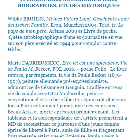
BIOGRAPHIES, ETUDES HISTORIQUES
Wibke BRUHNS,
Meines Vaters Land, Geschichte einer
deutschen Familie
. Econ, München 2004. Trad. fr.
Le
pays de mon père
, Arènes 2009 et Livre de poche.
Quête autobiographique d’une ex-journaliste en vue,
sur son père exécuté en 1944 pour complot contre
Hitler.
Marie DARRIEUSSECQ,
Etre ici est une splendeur, Vie
de Paula M. Becker
, POL 2016. + poche Folio. Le livre
retrace, par fragments, la vie de Paula Becker (1876-
1907), peintre allemande pré-expressionniste,
admiratrice de Cézanne et Gauguin, tiraillée entre sa
vie de couple avec Otto Modersohn, peintre
conventionnel et sa chère liberté, séjournant plusieurs
fois à Paris notamment pour suivre des cours aux
Beaux Arts, et morte après son premier enfant. Les
tableaux et la correspondance de l’artiste permettent à
MD de reconstituer ce parcours d’une jeune femme
éprise de liberté à Paris, amie de Rilke et fréquentant
l'avant-garde artistique et littéraire. Paula a vécu à