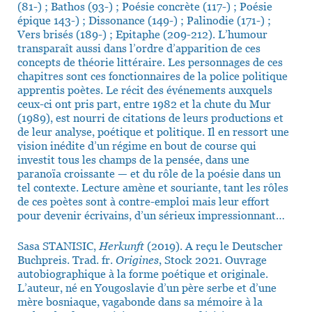
(81-) ; Bathos (93-) ; Poésie concrète (117-) ; Poésie
épique 143-) ; Dissonance (149-) ; Palinodie (171-) ;
Vers brisés (189-) ; Epitaphe (209-212). L’humour
transparaît aussi dans l’ordre d’apparition de ces
concepts de théorie littéraire. Les personnages de ces
chapitres sont ces fonctionnaires de la police politique
apprentis poètes. Le récit des événements auxquels
ceux-ci ont pris part, entre 1982 et la chute du Mur
(1989), est nourri de citations de leurs productions et
de leur analyse, poétique et politique. Il en ressort une
vision inédite d’un régime en bout de course qui
investit tous les champs de la pensée, dans une
paranoïa croissante — et du rôle de la poésie dans un
tel contexte. Lecture amène et souriante, tant les rôles
de ces poètes sont à contre-emploi mais leur effort
pour devenir écrivains, d’un sérieux impressionnant…
Sasa STANISIC,
Herkunft
(2019). A reçu le Deutscher
Buchpreis. Trad. fr.
Origines
, Stock 2021. Ouvrage
autobiographique à la forme poétique et originale.
L’auteur, né en Yougoslavie d’un père serbe et d’une
mère bosniaque, vagabonde dans sa mémoire à la