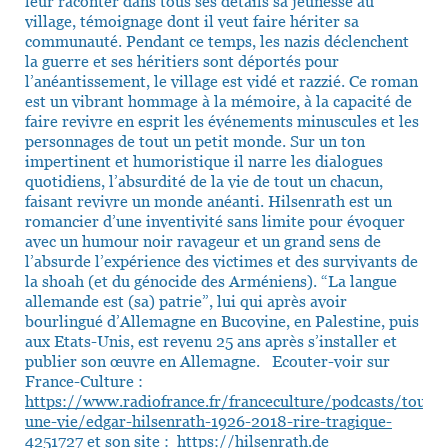
leur raconter dans tous ses détails sa jeunesse au
village, témoignage dont il veut faire hériter sa
communauté. Pendant ce temps, les nazis déclenchent
la guerre et ses héritiers sont déportés pour
l’anéantissement, le village est vidé et razzié. Ce roman
est un vibrant hommage à la mémoire, à la capacité de
faire revivre en esprit les événements minuscules et les
personnages de tout un petit monde. Sur un ton
impertinent et humoristique il narre les dialogues
quotidiens, l’absurdité de la vie de tout un chacun,
faisant revivre un monde anéanti. Hilsenrath est un
romancier d’une inventivité sans limite pour évoquer
avec un humour noir ravageur et un grand sens de
l’absurde l’expérience des victimes et des survivants de
la shoah (et du génocide des Arméniens). “La langue
allemande est (sa) patrie”, lui qui après avoir
bourlingué d’Allemagne en Bucovine, en Palestine, puis
aux Etats-Unis, est revenu 25 ans après s’installer et
publier son œuvre en Allemagne. Ecouter-voir sur
France-Culture :
https://www.radiofrance.fr/franceculture/podcasts/toute-
une-vie/edgar-hilsenrath-1926-2018-rire-tragique-
4251727
et son site :
https://hilsenrath.de