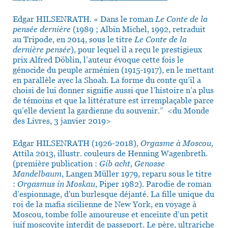
Edgar HILSENRATH. « Dans le roman
Le Conte de la
pensée dernière
(1989 ; Albin Michel, 1992, retraduit
au Tripode, en 2014, sous le titre
Le Conte de la
dernière pensée
), pour lequel il a reçu le prestigieux
prix Alfred Döblin, l’auteur évoque cette fois le
génocide du peuple arménien (1915-1917), en le mettant
en parallèle avec la Shoah. La forme du conte qu’il a
choisi de lui donner signifie aussi que l’histoire n’a plus
de témoins et que la littérature est irremplaçable parce
qu’elle devient la gardienne du souvenir.” <du Monde
des Livres, 3 janvier 2019>
Edgar HILSENRATH (1926-2018),
Orgasme à Moscou,
Attila 2013, illustr. couleurs de Henning Wagenbreth.
(première publication :
Gib acht, Genosse
Mandelbaum
, Langen Müller 1979, reparu sous le titre
:
Orgasmus in Moskau
, Piper 1982). Parodie de roman
d’espionnage, d'un burlesque déjanté. La fille unique du
roi de la mafia sicilienne de New York, en voyage à
Moscou, tombe folle amoureuse et enceinte d’un petit
juif moscovite interdit de passeport. Le père, ultrariche