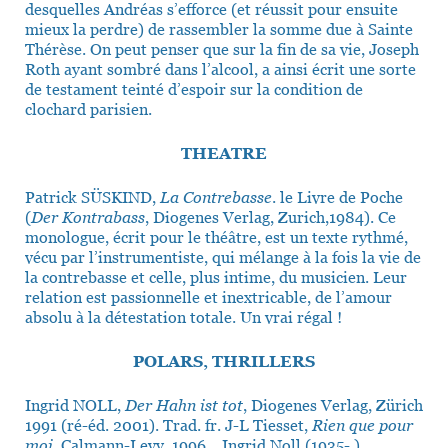
desquelles Andréas s’efforce (et réussit pour ensuite
mieux la perdre) de rassembler la somme due à Sainte
Thérèse. On peut penser que sur la fin de sa vie, Joseph
Roth ayant sombré dans l’alcool, a ainsi écrit une sorte
de testament teinté d’espoir sur la condition de
clochard parisien.
THEATRE
Patrick SÜSKIND,
La Contrebasse
. le Livre de Poche
(
Der Kontrabass
, Diogenes Verlag, Zurich,1984). Ce
monologue, écrit pour le théâtre, est un texte rythmé,
vécu par l’instrumentiste, qui mélange à la fois la vie de
la contrebasse et celle, plus intime, du musicien. Leur
relation est passionnelle et inextricable, de l’amour
absolu à la détestation totale. Un vrai régal !
POLARS, THRILLERS
Ingrid NOLL,
Der Hahn ist tot
, Diogenes Verlag, Zürich
1991 (ré-éd. 2001). Trad. fr. J-L Tiesset,
Rien que pour
moi
, Calmann-Levy, 1996. Ingrid Noll (1935- ),