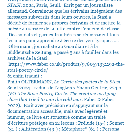
STASI
, 2024, Paris, Seuil. Ecrit par un journaliste
allemand. Convaincue que les écrivains intégraient des
messages subversifs dans leurs oeuvres, la Stasi a
décidé de former ses propres écrivains et de mettre la
poésie au service de la lutte contre l’ennemi de classe.
Des soldats et gardes-frontières se réunissaient tous
les mois pour apprendre à écrire des vers lyriques ….
Oltermann, journaliste au Guardian et à la
Süddeutsche Zeitung, a passé 5 ans à fouiller dans les
archives de la Stasi.
https://www.faber.co.uk/product/9780571331192-the-
stasi-poetry-circle/
&, enfin traduit :
Philip OLTERMANN,
Le Cercle des poètes de la Stasi
,
Seuil 2024, traduit de l’anglais x Yoann Gentric, 224 p.
(VO
The Stasi Poetry Circle. The creative writying
class that tried to win the cold war.
Faber & Faber
2022). Ecrit avec précision en s’appuyant sur la
documentation accessible, mais avec légéreté et
humour, ce livre est structuré comme un traité
d’écriture poétique en 12 leçons : Prélude (15-) ; Sonnet
(31-) ; Allitération (49-) ; Métaphore* (61-) ; Persona