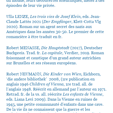
du monde, leurs découvertes scientifiques, mêlés à des
épisodes de leur vie privée.
Ulla LENZE,
Les trois vies de Josef Klein
, eds. Jean-
Claude Lattès 2021 (
Der Empfänger
, Klett-Cotta Vlg
2020). Roman sur un agent secret des nazis aux
Amériques dans les années 30-50. Le premier de cette
romancière à être traduit en fr.
Robert MENASSE,
Die Hauptstadt
(2017), Deutscher
Buchpreis. Trad. fr.
La capitale,
Verdier, 2019. Roman
foisonnant et caustique d’un grand auteur autrichien
sur Bruxelles et ses réseaux européens.
Robert NEUMANN,
Die Kinder von Wien
, Eichborn,
‘die andere bibliothek’ 2008, (1re publication en
anglais 1946
Children of Vienna
, 1re trad. all. de
l’anglais 1948. Réécrit en allemand par l’auteur en 1971.
Retrad. fr. de la vs. all. réécrite
Les enfants de Vienne
,
eds. Liana Levi 2009). Dans la Vienne en ruines de
1945, une petite communauté d’enfants dans une cave.
De la vie ils ne connaissent que la guerre et les