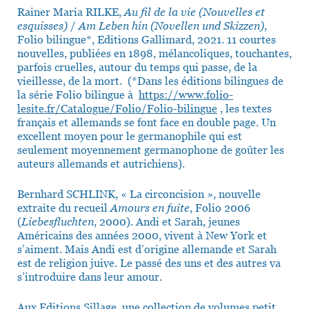
Rainer Maria RILKE,
Au fil de la vie (Nouvelles et
esquisses)
/
Am Leben hin (Novellen und Skizzen),
Folio bilingue*, Editions Gallimard, 2021. 11 courtes
nouvelles, publiées en 1898, mélancoliques, touchantes,
parfois cruelles, autour du temps qui passe, de la
vieillesse, de la mort. (*Dans les éditions bilingues de
la série Folio bilingue à
https://www.folio-
lesite.fr/Catalogue/Folio/Folio-bilingue
, les textes
français et allemands se font face en double page. Un
excellent moyen pour le germanophile qui est
seulement moyennement germanophone de goûter les
auteurs allemands et autrichiens).
Bernhard SCHLINK, « La circoncision », nouvelle
extraite du recueil
Amours en fuite
, Folio 2006
(
Liebesfluchten
, 2000). Andi et Sarah, jeunes
Américains des années 2000, vivent à New York et
s’aiment. Mais Andi est d’origine allemande et Sarah
est de religion juive. Le passé des uns et des autres va
s’introduire dans leur amour.
Aux Editions Sillage, une collection de volumes petit