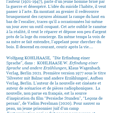
l'auteur (1921-1947), parle d’un jeune homme brisé par
la guerre et désespéré. L’idée du suicide l’habite, il veut
passer à l’acte. En montant au grenier il redécouvre
brusquement des rayures abimant la rampe du haut en
bas de l’escalier, traces qu’il a occasionnées lui-même
un jour avec un outil coupant. Cet acte oublié le ramène
à la réalité, il veut le réparer et dépose son peu d'argent
près de la loge du concierge. En même temps la voix de
sa mère se fait entendre, l’appelant pour chercher du
bois. Il descend en courant, courir après la vie….
Wolfgang KOHLHAASE, "Die Erfindung einer
Sprache", dans : KOHLHAASE W.
Erfindung einer
Sprache und andere Erzählungen
, Klaus Wagenbach
Verlag, Berlin 2021. Première version 1977 sous le titre
'Silvester mit Balzac und andere Erzählungen', Aufbau
Verlag, Berlin. L’auteur de la nouvelle est cinéaste et
auteur de scénarios et de pièces radiophoniques. La
nouvelle, non parue en français, est la source
d’inspiration du film “Persische Stunden”, “Leçons de
persan”, de Vadim Perelman (2020). Pour sauver sa
peau, un jeune prisonnier juif d’un camp