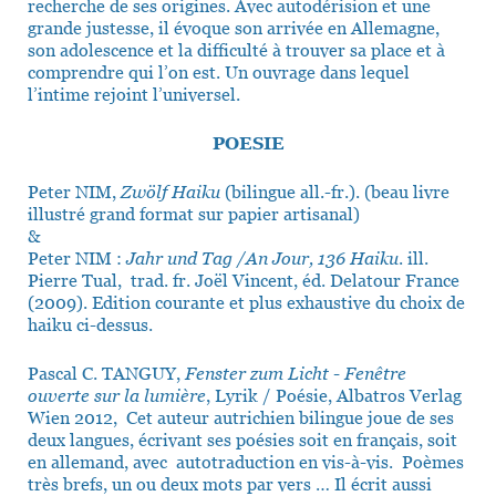
recherche de ses origines. Avec autodérision et une
grande justesse, il évoque son arrivée en Allemagne,
son adolescence et la difficulté à trouver sa place et à
comprendre qui l’on est. Un ouvrage dans lequel
l’intime rejoint l’universel.
POESIE
Peter NIM,
Zwölf Haiku
(bilingue all.-fr.). (beau livre
illustré grand format sur papier artisanal)
&
Peter NIM :
Jahr und Tag /An Jour, 136 Haiku
. ill.
Pierre Tual, trad. fr. Joël Vincent, éd. Delatour France
(2009). Edition courante et plus exhaustive du choix de
haiku ci-dessus.
Pascal C. TANGUY,
Fenster zum Licht - Fenêtre
ouverte sur la lumière
, Lyrik / Poésie, Albatros Verlag
Wien 2012, Cet auteur autrichien bilingue joue de ses
deux langues, écrivant ses poésies soit en français, soit
en allemand, avec autotraduction en vis-à-vis. Poèmes
très brefs, un ou deux mots par vers … Il écrit aussi