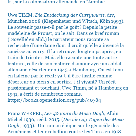
fr., sur la colonisation allemande en Namibie.
Uwe TIMM,
Die Entdeckung der Currywurst
, dtv,
München 2008 (Kiepenheuer und Witsch, Köln 1993).
Le souvenir passe-t-il par le goût? Depuis la petite
madeleine de Proust, on le sait. Dans ce bref roman
('Novelle' en alld.) le narrateur nous raconte sa
recherche d’une dame dont il croit qu’elle a inventé la
saucisse au curry. Il la retrouve, longtemps après, en
train de tricoter. Mais elle raconte une toute autre
histoire, celle de son histoire d’amour avec un soldat
allemand déserteur en 1945 à Hambourg. On est tenu
en haleine par le récit: va-t-il être fusillé comme
déserteur ou bien s’en sortira-t-il vivant? Un récit
passionnant et touchant. Uwe Timm, né à Hambourg en
1941, a écrit de nombreux romans.
https://books.openedition.org/pub/40784
Franz WERFEL,
Les 40 jours du Musa Dagh
, Albin
Michel 1936, rééd. 2015. (
Die vierzig Tagen des Musa
Dagh
, 1933). Un roman épique sur le génocide des
Arméniens et leur rébellion contre les Turcs en 1918,