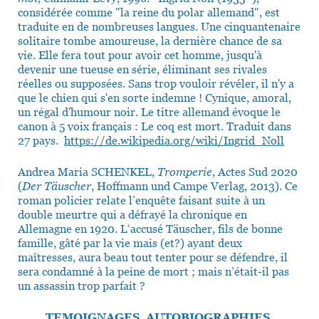
considérée comme "la reine du polar allemand", est
traduite en de nombreuses langues. Une cinquantenaire
solitaire tombe amoureuse, la dernière chance de sa
vie. Elle fera tout pour avoir cet homme, jusqu'à
devenir une tueuse en série, éliminant ses rivales
réelles ou supposées. Sans trop vouloir révéler, il n'y a
que le chien qui s'en sorte indemne ! Cynique, amoral,
un régal d'humour noir. Le titre allemand évoque le
canon à 5 voix français : Le coq est mort. Traduit dans
27 pays.
https://de.wikipedia.org/wiki/Ingrid_Noll
Andrea Maria SCHENKEL,
Tromperie
, Actes Sud 2020
(
Der Täuscher
, Hoffmann und Campe Verlag, 2013). Ce
roman policier relate l’enquête faisant suite à un
double meurtre qui a défrayé la chronique en
Allemagne en 1920. L‘accusé Täuscher, fils de bonne
famille, gâté par la vie mais (et?) ayant deux
maîtresses, aura beau tout tenter pour se défendre, il
sera condamné à la peine de mort ; mais n’était-il pas
un assassin trop parfait ?
TEMOIGNAGES, AUTOBIOGRAPHIES,