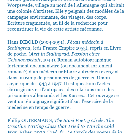
Worpswede, village au nord de l’Allemagne qui abritait
une colonie d’artistes. Elle y peignait des modèles de la
campagne environnante, des visages, des corps.
Ecriture fragmentée, au fil de la recherche pour
reconstituer la vie de cette artiste méconnue.
Hans DIBOLD (1904-1991),
J’étais médecin à
Stalingrad
, (eds France-Empire 1955), repris en Livre
de poche. (
Arzt in Stalingrad. Passion einer
Gefangenschaft
, 1949). Roman autobiographique
fortement documentaire (ou document fortement
romancé) d’un médecin militaire autrichien exerçant
dans un camp de prisonniers de guerre en Union
soviétique de 1943 à 1947. Il est question d’actes
chirurgicaux et d’autopsies, des relations entre les
prisonniers allemands et les Russes… Cet ouvrage se
veut un témoignage significatif sur l’exercice de la
médecine en temps de guerre.
Philip OLTERMANN,
The Stasi Poetry Circle. The
Creative Writing Class that Tried to Win the Cold
War
, Faber, 2022. Trad. fr.
Le Cercle des poètes de la