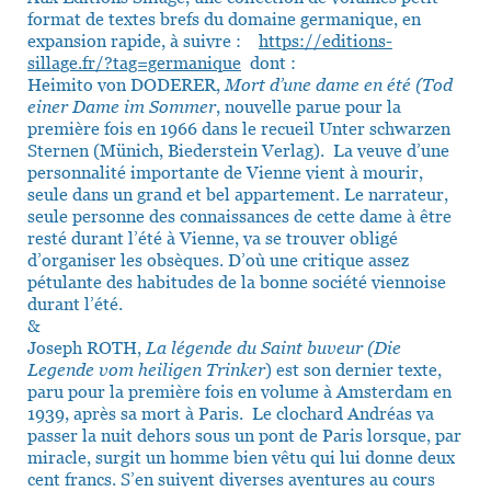
format de textes brefs du domaine germanique, en
expansion rapide, à suivre :
https://editions-
sillage.fr/?tag=germanique
dont :
Heimito von DODERER,
Mort d’une dame en été (Tod
einer Dame im Sommer
, nouvelle parue pour la
première fois en 1966 dans le recueil Unter schwarzen
Sternen (Münich, Biederstein Verlag). La veuve d’une
personnalité importante de Vienne vient à mourir,
seule dans un grand et bel appartement. Le narrateur,
seule personne des connaissances de cette dame à être
resté durant l’été à Vienne, va se trouver obligé
d’organiser les obsèques. D’où une critique assez
pétulante des habitudes de la bonne société viennoise
durant l’été.
&
Joseph ROTH,
La légende du Saint buveur (Die
Legende vom heiligen Trinker
) est son dernier texte,
paru pour la première fois en volume à Amsterdam en
1939, après sa mort à Paris. Le clochard Andréas va
passer la nuit dehors sous un pont de Paris lorsque, par
miracle, surgit un homme bien vêtu qui lui donne deux
cent francs. S’en suivent diverses aventures au cours