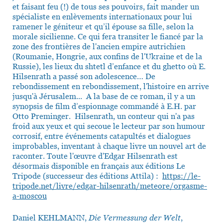
et faisant feu (!) de tous ses pouvoirs, fait mander un
spécialiste en enlèvements internationaux pour lui
ramener le géniteur et qu’il épouse sa fille, selon la
morale sicilienne. Ce qui fera transiter le fiancé par la
zone des frontières de l'ancien empire autrichien
(Roumanie, Hongrie, aux confins de l'Ukraine et de la
Russie), les lieux du shtetl d’enfance et du ghetto où E.
Hilsenrath a passé son adolescence… De
rebondissement en rebondissement, l'histoire en arrive
jusqu'à Jérusalem... A la base de ce roman, il y a un
synopsis de film d’espionnage commandé à E.H. par
Otto Preminger. Hilsenrath, un conteur qui n'a pas
froid aux yeux et qui secoue le lecteur par son humour
corrosif, entre événements catapultés et dialogues
improbables, inventant à chaque livre un nouvel art de
raconter. Toute l'œuvre d'Edgar Hilsenrath est
désormais disponible en français aux éditions Le
Tripode (successeur des éditions Attila) :
https://le-
tripode.net/livre/edgar-hilsenrath/meteore/orgasme-
a-moscou
Daniel KEHLMANN,
Die Vermessung der Welt
,