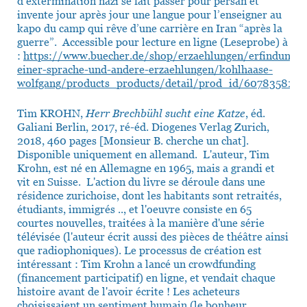
d’extermination nazi se fait passer pour persan et
invente jour après jour une langue pour l’enseigner au
kapo du camp qui rêve d’une carrière en Iran “après la
guerre”. Accessible pour lecture en ligne (Leseprobe) à
:
https://www.buecher.de/shop/erzaehlungen/erfindung-
einer-sprache-und-andere-erzaehlungen/kohlhaase-
wolfgang/products_products/detail/prod_id/60783581/
Tim KROHN,
Herr Brechbühl sucht eine Katze
, éd.
Galiani Berlin, 2017, ré-éd. Diogenes Verlag Zurich,
2018, 460 pages [Monsieur B. cherche un chat].
Disponible uniquement en allemand. L'auteur, Tim
Krohn, est né en Allemagne en 1965, mais a grandi et
vit en Suisse. L'action du livre se déroule dans une
résidence zurichoise, dont les habitants sont retraités,
étudiants, immigrés .., et l'oeuvre consiste en 65
courtes nouvelles, traitées à la manière d'une série
télévisée (l'auteur écrit aussi des pièces de théâtre ainsi
que radiophoniques). Le processus de création est
intéressant : Tim Krohn a lancé un crowdfunding
(financement participatif) en ligne, et vendait chaque
histoire avant de l'avoir écrite ! Les acheteurs
choisissaient un sentiment humain (le bonheur,