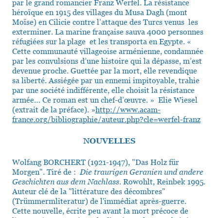
par le grand romancier Franz Werfel. La résistance
héroïque en 1915 des villages du Musa Dagh (mont
Moïse) en Cilicie contre l’attaque des Turcs venus les
exterminer. La marine française sauva 4000 personnes
réfugiées sur la plage et les transporta en Egypte. «
Cette communauté villageoise arménienne, condamnée
par les convulsions d’une histoire qui la dépasse, m’est
devenue proche. Guettée par la mort, elle revendique
sa liberté. Assiégée par un ennemi impitoyable, trahie
par une société indifférente, elle choisit la résistance
armée… Ce roman est un chef-d’œuvre. » Elie Wiesel
(extrait de la préface). »
http://www.acam-
france.org/bibliographie/auteur.php?cle=werfel-franz
NOUVELLES
Wolfang BORCHERT (1921-1947), "Das Holz für
Morgen". Tiré de :
Die traurigen Geranien und andere
Geschichten aus dem Nachlass
. Rowohlt, Reinbek 1995.
Auteur clé de la "littérature des décombres"
(Trümmermliteratur) de l'immédiat après-guerre.
Cette nouvelle, écrite peu avant la mort précoce de